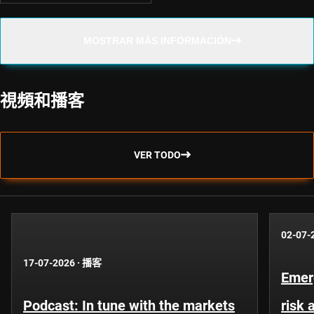
MOSTRAR MÁS INFORMACIÓN
視頻和播客
VER TODO
02-07-
17-07-2026
·
播客
Emer
Podcast: In tune with the markets
risk 