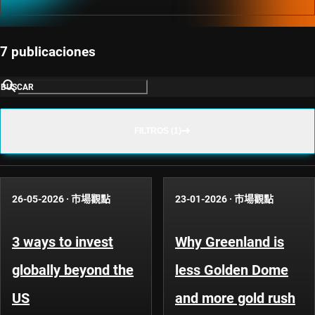
7 publicaciones
BUSCAR
FILTROS (1)
26-05-2026
·
市場觀點
23-01-2026
·
市場觀點
3 ways to invest
Why Greenland is
globally beyond the
less Golden Dome
US
and more gold rush