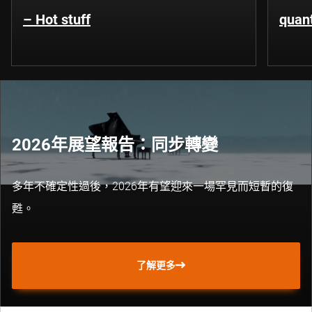
– Hot stuff
quant
2026年展望報告：同步轉變
多年不確定性過後，2026年有望迎來一場罕見而短暫的復
甦。
了解更多