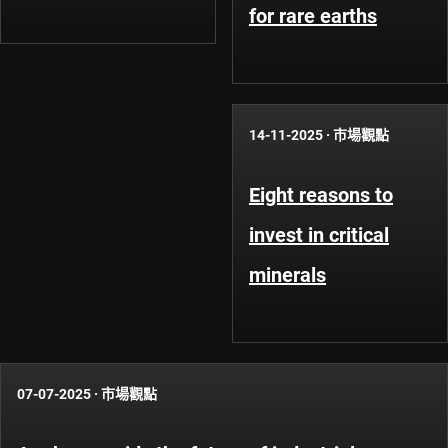
for rare earths
14-11-2025
·
市場觀點
Eight reasons to
invest in critical
minerals
07-07-2025
·
市場觀點