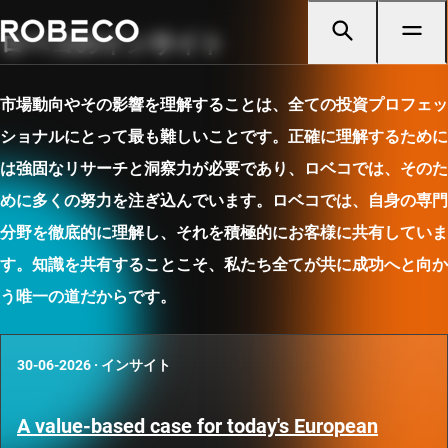
ロベコのインサイト
市場動向やその影響を理解することは、全ての投資プロフェッ
ショナルにとって最も難しいことです。正確に理解するために
は強固なリサーチと洞察力が必要であり、ロベコでは、そのた
めに多くの努力を注ぎ込んでいます。ロベコでは、自身の専門
分野を徹底的に理解し、それを積極的にお客様に共有していま
す。知識を共有することこそ、私たち全てが共に成功へと向か
う唯一の道だからです。
30-06-2026
·
インサイト
A value-based case for today's European