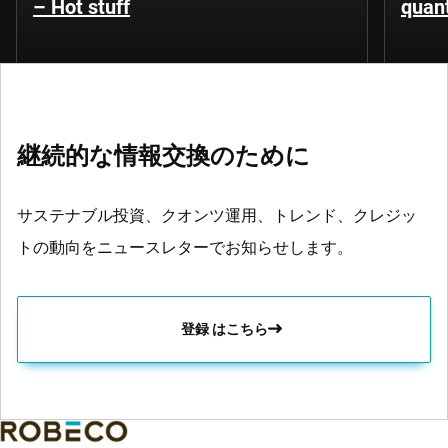
– Hot stuff
quant
継続的な情報交換のために
サステナブル投資、クオンツ運用、トレンド、クレジッ
トの動向をニュースレターでお知らせします。
登録 はこちら