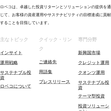
ロベコは、卓越した投資リターンとソリューションの提供を通
じて、お客様の資産運用やサステナビリティの目標達成に貢献
することを目指しています。
主なトピック
クイック・リン
専門分野
ク
インサイト
新興国市場
ご連絡先
運用戦略
クレジット運用
用語集
サステナブル投
クオンツ運用
資
プレスリリース
サステナブル投
ロベコについて
資
テーマ型投資
投資ソリューシ