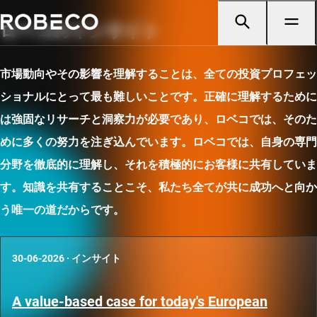
ロベコのインサイト
市場動向やその影響を理解することは、全ての投資プロフェッ
ショナルにとって最も難しいことです。正確に理解するために
は強固なリサーチと洞察力が必要であり、ロベコでは、そのた
めに多くの努力を注ぎ込んでいます。ロベコでは、自身の専門
分野を徹底的に理解し、それを積極的にお客様に共有していま
す。知識を共有することこそ、私たち全てが共に成功へと向か
う唯一の道だからです。
30-06-2026
·
インサイト
A value-based case for today's European