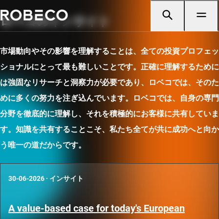
ロベコのインサイト
市場動向やその影響を理解することは、全ての投資プロフェッ
ショナルにとって最も難しいことです。正確に理解するために
は強固なリサーチと洞察力が必要であり、ロベコでは、そのた
めに多くの努力を注ぎ込んでいます。ロベコでは、自身の専門
分野を徹底的に理解し、それを積極的にお客様に共有していま
す。知識を共有することこそ、私たち全てが共に成功へと向か
う唯一の道だからです。
30-06-2026
·
インサイト
A value-based case for today's European