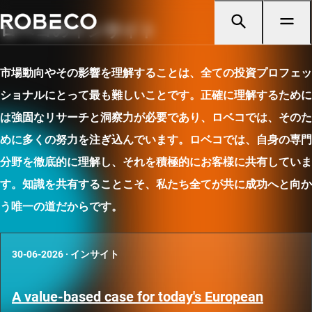
ロベコのインサイト
市場動向やその影響を理解することは、全ての投資プロフェッ
ショナルにとって最も難しいことです。正確に理解するために
は強固なリサーチと洞察力が必要であり、ロベコでは、そのた
めに多くの努力を注ぎ込んでいます。ロベコでは、自身の専門
分野を徹底的に理解し、それを積極的にお客様に共有していま
す。知識を共有することこそ、私たち全てが共に成功へと向か
う唯一の道だからです。
30-06-2026
·
インサイト
A value-based case for today's European