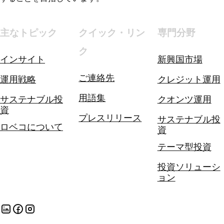
主なトピック
クイック・リン
専門分野
ク
インサイト
新興国市場
ご連絡先
運用戦略
クレジット運用
用語集
サステナブル投
クオンツ運用
資
プレスリリース
サステナブル投
ロベコについて
資
テーマ型投資
投資ソリューシ
ョン