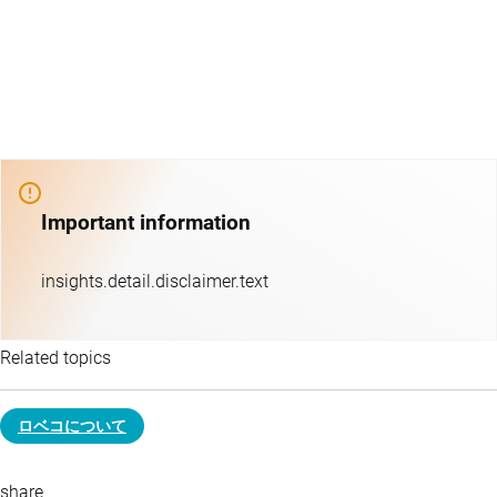
Important information
insights.detail.disclaimer.text
Related topics
ロベコについて
share