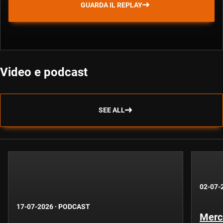
GUARDA IL REPLAY
Video e podcast
SEE ALL
02-07-
17-07-2026
·
PODCAST
Merca