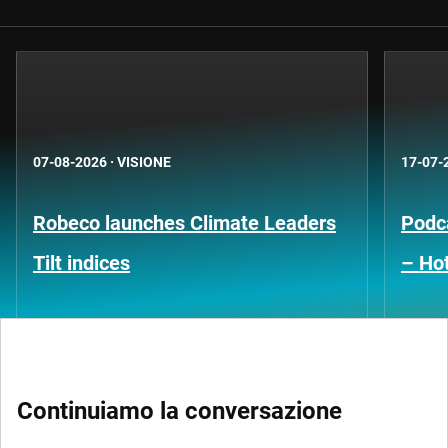
07-08-2026
·
VISIONE
17-07-
Robeco launches Climate Leaders
Podca
Tilt indices
– Hot
Continuiamo la conversazione