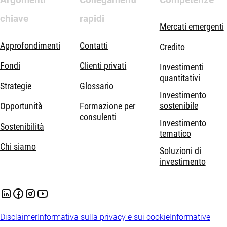
chiave
rapidi
Mercati emergenti
Approfondimenti
Contatti
Credito
Fondi
Clienti privati
Investimenti
quantitativi
Strategie
Glossario
Investimento
sostenibile
Opportunità
Formazione per
consulenti
Investimento
Sostenibilità
tematico
Chi siamo
Soluzioni di
investimento
Disclaimer
Informativa sulla privacy e sui cookie
Informative