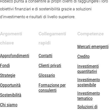
Robeco punta a consentire ai propri clienti di raggiungere i loro
obiettivi finanziari e di sostenibilità grazie a soluzioni
d’investimento e risultati di livello superiore.
Argomenti
Collegamenti
Competenze
chiave
rapidi
Mercati emergenti
Approfondimenti
Contatti
Credito
Fondi
Clienti privati
Investimenti
quantitativi
Strategie
Glossario
Investimento
sostenibile
Opportunità
Formazione per
consulenti
Investimento
Sostenibilità
tematico
Chi siamo
Soluzioni di