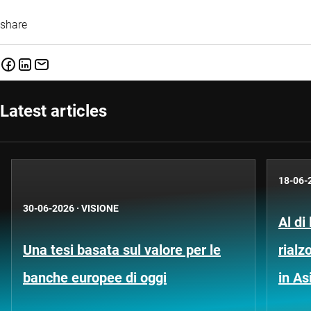
share
Latest articles
18-06-
30-06-2026
·
VISIONE
Al di
Una tesi basata sul valore per le
rialz
banche europee di oggi
in As