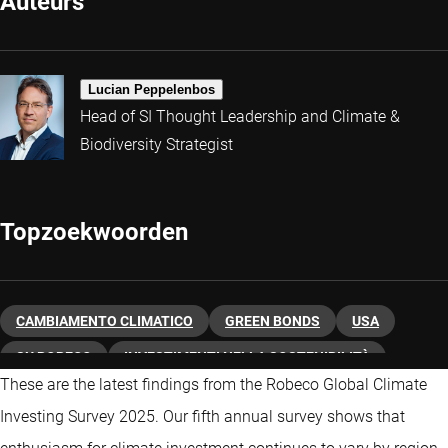
Auteurs
Lucian Peppelenbos
Head of SI Thought Leadership and Climate &
Biodiversity Strategist
Topzoekwoorden
CAMBIAMENTO CLIMATICO
GREEN BONDS
USA
SU ROBECO
INVESTIMENTI NELLA SOSTENIBILITÀ
These are the latest findings from the Robeco Global Climate
Investing Survey 2025. Our fifth annual survey shows that