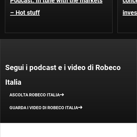
Podcast: In tune with the markets
conce
– Hot stuff
inves
Segui i podcast e i video di Robeco
Italia
ASCOLTA ROBECO ITALIA
GUARDA I VIDEO DI ROBECO ITALIA