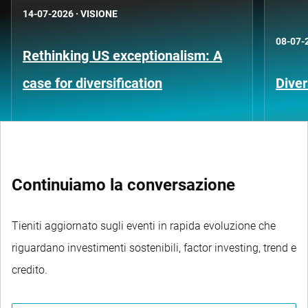
14-07-2026
·
VISIONE
08-07-
Rethinking US exceptionalism: A
case for diversification
Diver
Continuiamo la conversazione
Tieniti aggiornato sugli eventi in rapida evoluzione che
riguardano investimenti sostenibili, factor investing, trend e
credito.