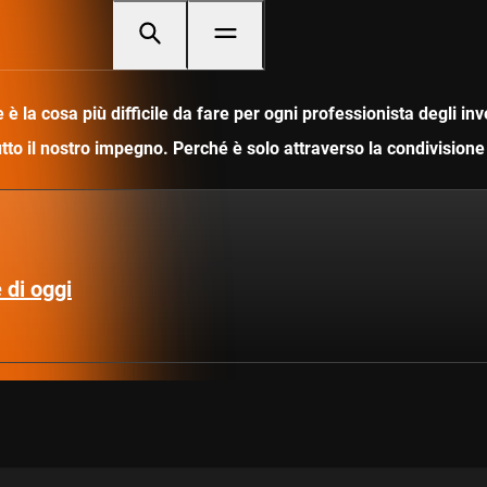
è la cosa più difficile da fare per ogni professionista degli i
utto il nostro impegno. Perché è solo attraverso la condivisio
 di oggi