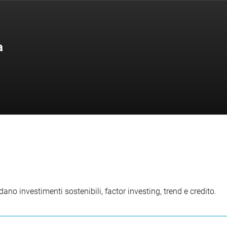
a
ano investimenti sostenibili, factor investing, trend e credito.