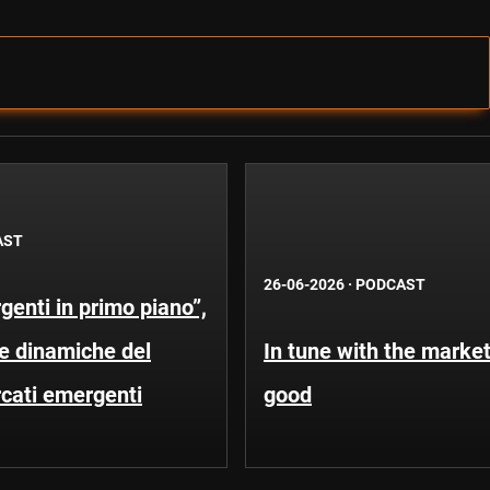
AST
26-06-2026
·
PODCAST
enti in primo piano”,
Le dinamiche del
In tune with the market
rcati emergenti
good