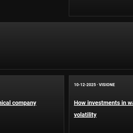
10-12-2025
·
VISIONE
emical company
How investments in wa
volatility