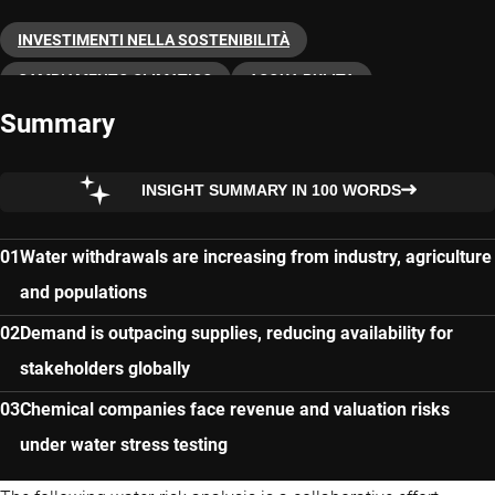
INVESTIMENTI NELLA SOSTENIBILITÀ
CAMBIAMENTO CLIMATICO
ACQUA PULITA
Summary
TRANSIZIONE
INSIGHT SUMMARY IN 100 WORDS
Water withdrawals are increasing from industry, agriculture
and populations
Demand is outpacing supplies, reducing availability for
stakeholders globally
Chemical companies face revenue and valuation risks
under water stress testing