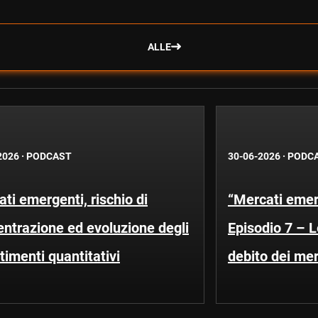
ALLE
2026
·
PODCAST
30-06-2026
·
PODC
ti emergenti, rischio di
“Mercati emerg
ntrazione ed evoluzione degli
Episodio 7 – 
timenti quantitativi
debito dei me