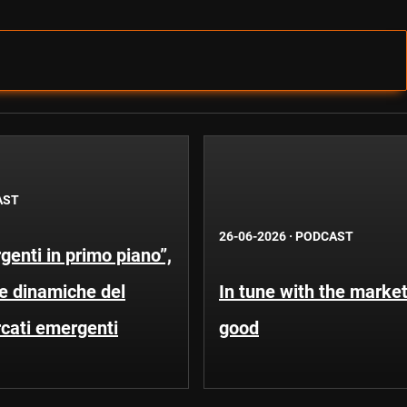
AST
26-06-2026
·
PODCAST
enti in primo piano”,
Le dinamiche del
In tune with the market
rcati emergenti
good