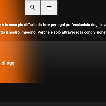
è la cosa più difficile da fare per ogni professionista degli i
utto il nostro impegno. Perché è solo attraverso la condivisio
 di oggi