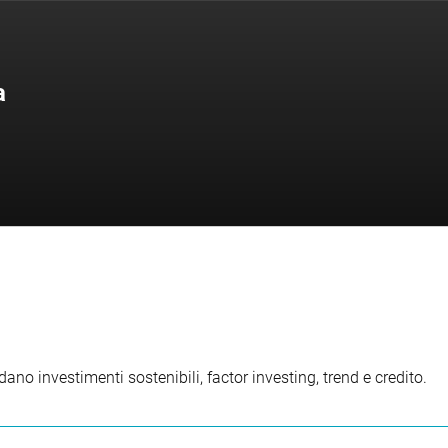
a
ano investimenti sostenibili, factor investing, trend e credito.