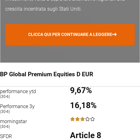
crescita incentrata sugli Stati Uniti.
CLICCA QUI PER CONTINUARE A LEGGERE
BP Global Premium Equities D EUR
9,67%
performance ytd
(30-6)
16,18%
Performance 3y
(30-6)
3 / 5
morningstar
(30-6)
Article 8
SFDR