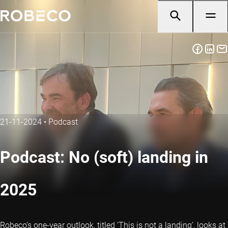
21-11-2024
•
Podcast
Podcast: No (soft) landing in
2025
Robeco’s one-year outlook, titled ‘This is not a landing’, looks at