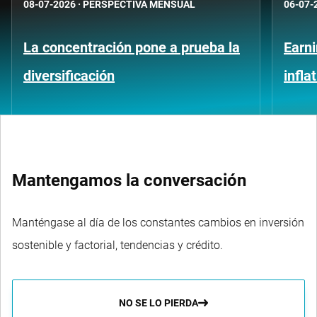
08-07-2026
·
PERSPECTIVA MENSUAL
06-07-
La concentración pone a prueba la
Earni
diversificación
infla
Mantengamos la conversación
Manténgase al día de los constantes cambios en inversión
sostenible y factorial, tendencias y crédito.
NO SE LO PIERDA