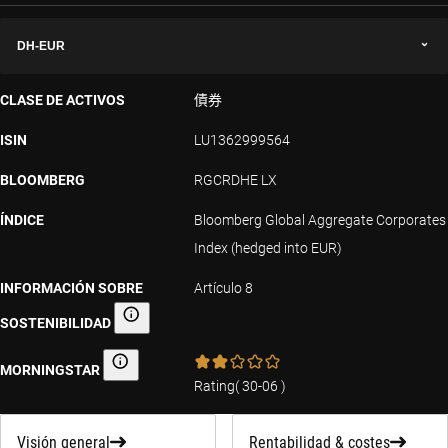
DH-EUR
CLASE DE ACTIVOS
債券
ISIN
LU1362999564
BLOOMBERG
RGCRDHE LX
ÍNDICE
Bloomberg Global Aggregate Corporates
Index (hedged into EUR)
INFORMACIÓN SOBRE
Artículo 8
SOSTENIBILIDAD
Información sobre sostenibilidad
MORNINGSTAR
Morningstar
Rating
(
30-06
)
Visión general
Rentabilidad & costes