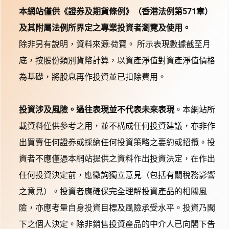
本網站僅供《證券及期貨條例》（香港法例第571章）
及其附屬法例所界定之專業投資者瀏覽及使用。
除非另有說明，資料來源:荷寶。 所示表現數據截至月
底，按股份類別貨幣計算，以資產淨值對資產淨值價格
為基礎，將股息再作投資並已扣除費用。
投資涉及風險。過往表現並不代表未來表現
。本網站所
載資料僅供參考之用，並不構成任何投資建議，亦非作
出買賣任何證券或採納任何投資策略之要約或招攬。投
資者不應僅憑本網站提供之資料作出投資決定，在作出
任何投資決定前，應徵詢獨立意見（包括有關稅務影響
之意見）。投資者應確保完全理解投資產品的相關風
險，亦應考量自身投資目標及風險承受水平。投資乃閣
下之個人決定。除非銷售投資產品的中介人已向閣下告