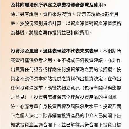
及其附屬法例所界定之專業投資者瀏覽及使用。
除非另有說明，資料來源:荷寶。 所示表現數據截至月
底，按股份類別貨幣計算，以資產淨值對資產淨值價格
為基礎，將股息再作投資並已扣除費用。
投資涉及風險。過往表現並不代表未來表現
。本網站所
載資料僅供參考之用，並不構成任何投資建議，亦非作
出買賣任何證券或採納任何投資策略之要約或招攬。投
資者不應僅憑本網站提供之資料作出投資決定，在作出
任何投資決定前，應徵詢獨立意見（包括有關稅務影響
之意見）。投資者應確保完全理解投資產品的相關風
險，亦應考量自身投資目標及風險承受水平。投資乃閣
下之個人決定。除非銷售投資產品的中介人已向閣下告
知該投資產品適合閣下，並已解釋其符合閣下投資目標