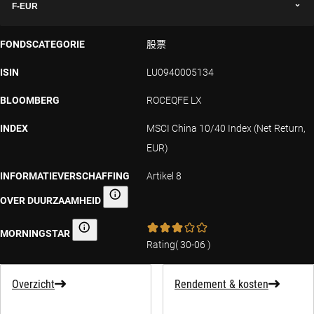
F-EUR
FONDSCATEGORIE
股票
ISIN
LU0940005134
BLOOMBERG
ROCEQFE LX
INDEX
MSCI China 10/40 Index (Net Return,
EUR)
INFORMATIEVERSCHAFFING
Artikel 8
OVER DUURZAAMHEID
Informatieverschaffing over duurzaamheid
MORNINGSTAR
Morningstar
Rating
(
30-06
)
Overzicht
Rendement & kosten