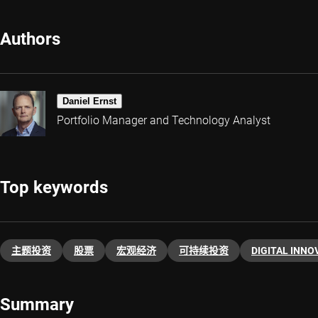
Authors
Daniel Ernst
Portfolio Manager and Technology Analyst
Top keywords
主题投资
股票
宏观经济
可持续投资
DIGITAL INNO
Summary