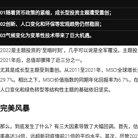
随着货币政策的紧缩，成长型投资主题遭受重创；
创新、人口变化和环保等宏观趋势仍然稳固；
气候变化为变革性技术带来了巨大机遇。
2022是主题投资的“至暗时刻”，几乎可以说是全军覆没。主
2021年后，总值却骤降了近三分之一。
尤其是成长型主题受到重创。从2011至2021年，MSCI全球增长
29.7%。相比之下，MSCI价值指数的同期年化回报率为6.7%，
人口变化和绿色转型等结构性主题的基础依旧坚实。
完美风暴
那么，到底发生了什么？有三大因素导致了大幅回调。首先，估
率高达34倍，远超新冠疫情前21倍的平均水平。其次，尽管20