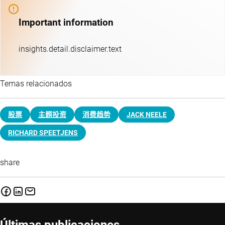
Important information
insights.detail.disclaimer.text
Temas relacionados
股票
主题投资
消费趋势
JACK NEELE
RICHARD SPEETJENS
share