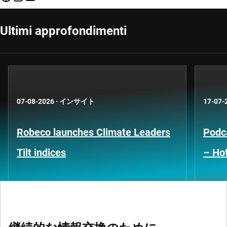
Ultimi approfondimenti
07-08-2026
·
インサイト
17-07-
Robeco launches Climate Leaders
Podca
Tilt indices
– Hot