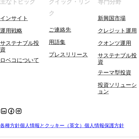
主なトピック
クイック・リン
専門分野
ク
インサイト
新興国市場
ご連絡先
運用戦略
クレジット運用
用語集
サステナブル投
クオンツ運用
資
プレスリリース
サステナブル投
ロベコについて
資
テーマ型投資
投資ソリューシ
ョン
各種方針
個人情報とクッキー（英文）
個人情報保護方針