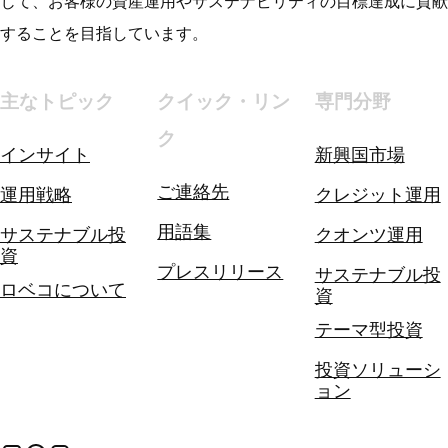
じて、お客様の資産運用やサステナビリティの目標達成に貢献
することを目指しています。
主なトピック
クイック・リン
専門分野
ク
インサイト
新興国市場
ご連絡先
運用戦略
クレジット運用
用語集
サステナブル投
クオンツ運用
資
プレスリリース
サステナブル投
ロベコについて
資
テーマ型投資
投資ソリューシ
ョン