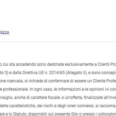
rezza
Sito cui sta accedendo sono destinate esclusivamente a Clienti 
o 3) e dalla Direttiva UE n. 2014/65 (Allegato II), e sono concepit
ione riservata, si richiede di confermare di essere un Cliente Pr
 professionale. In ogni caso, le informazioni e le opinioni ivi c
glio, anche di carattere fiscale, o un'offerta, finalizzate all'i
delle caratteristiche, dei rischi e degli oneri connessi, si raccom
 e lo Statuto, disponibili sul presente Sito o presso i collocatori