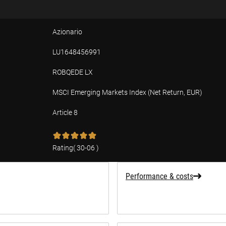
Azionario
LU1648456991
ROBQEDE LX
MSCI Emerging Markets Index (Net Return, EUR)
Article 8
tion
Rating
(
30-06
)
Performance & costs