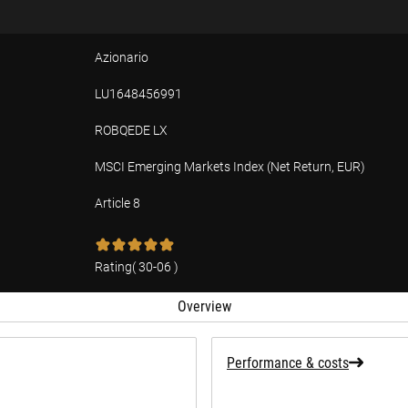
Azionario
LU1648456991
ROBQEDE LX
MSCI Emerging Markets Index (Net Return, EUR)
Article 8
tion
Rating
(
30-06
)
Overview
Performance & costs