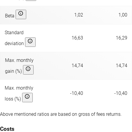
1,02
1,00
Beta
Standard
16,63
16,29
deviation
Max. monthly
14,74
14,74
gain (%)
Max. monthly
-10,40
-10,40
loss (%)
Above mentioned ratios are based on gross of fees returns.
Costs