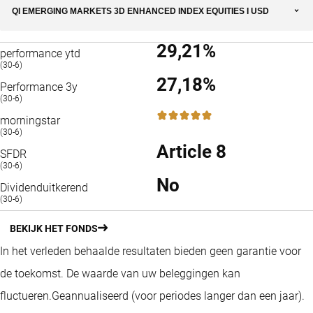
QI EMERGING MARKETS 3D ENHANCED INDEX EQUITIES I USD
29,21%
performance ytd
(30-6)
27,18%
Performance 3y
(30-6)
5 / 5
morningstar
(30-6)
Article 8
SFDR
(30-6)
No
Dividenduitkerend
(30-6)
BEKIJK HET FONDS
In het verleden behaalde resultaten bieden geen garantie voor
de toekomst. De waarde van uw beleggingen kan
fluctueren.
Geannualiseerd (voor periodes langer dan een jaar).