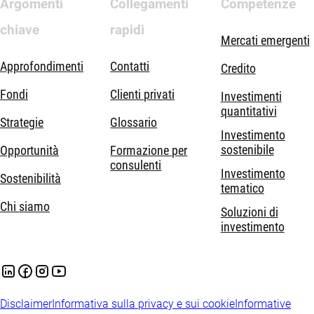
Argomenti
Collegamenti
Competenze
chiave
rapidi
Mercati emergenti
Approfondimenti
Contatti
Credito
Fondi
Clienti privati
Investimenti
quantitativi
Strategie
Glossario
Investimento
sostenibile
Opportunità
Formazione per
consulenti
Investimento
Sostenibilità
tematico
Chi siamo
Soluzioni di
investimento
Disclaimer
Informativa sulla privacy e sui cookie
Informative