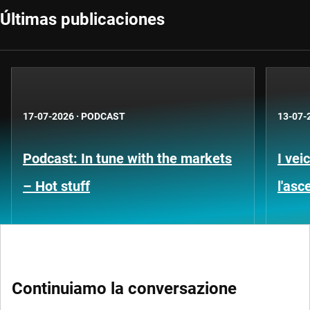
Últimas publicaciones
17-07-2026
·
PODCAST
13-07-
Podcast: In tune with the markets
I vei
– Hot stuff
l'asc
Continuiamo la conversazione