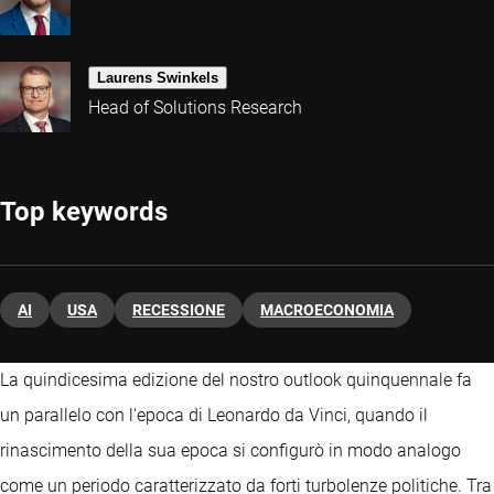
Laurens Swinkels
Head of Solutions Research
Top keywords
AI
USA
RECESSIONE
MACROECONOMIA
La quindicesima edizione del nostro outlook quinquennale fa
un parallelo con l'epoca di Leonardo da Vinci, quando il
rinascimento della sua epoca si configurò in modo analogo
come un periodo caratterizzato da forti turbolenze politiche. Tra