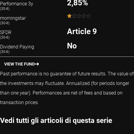
2,85%
Performance 3y
(30-6)
1 / 5
morningstar
(30-6)
Article 9
SFDR
(30-6)
No
Dividend Paying
(30-6)
VIEW THE FUND
Past performance is no guarantee of future results. The value of
the investments may fluctuate.
Annualized (for periods longer
than one year).
Performances are net of fees and based on
transaction prices.
Vedi tutti gli articoli di questa serie