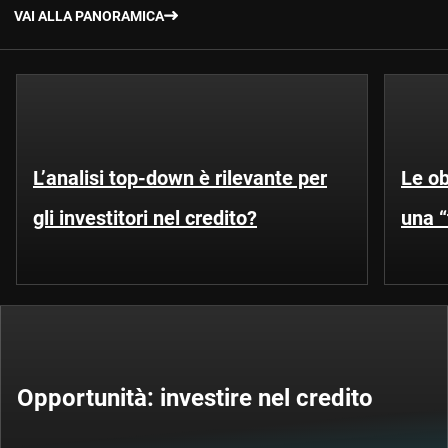
VAI ALLA PANORAMICA
L’analisi top-down è rilevante per
Le ob
gli investitori nel credito?
una “
Opportunità: investire nel credito