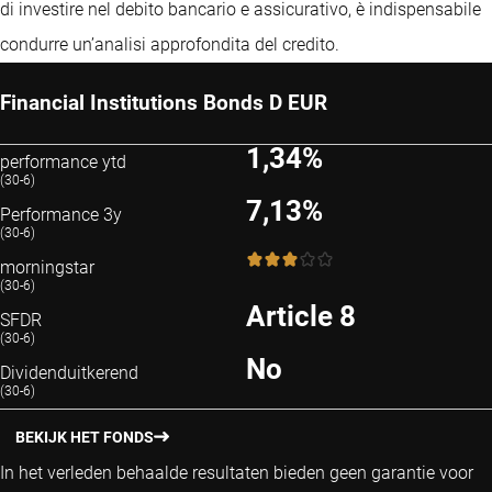
di investire nel debito bancario e assicurativo, è indispensabile
condurre un’analisi approfondita del credito.
Financial Institutions Bonds D EUR
1,34%
performance ytd
(30-6)
7,13%
Performance 3y
(30-6)
3 / 5
morningstar
(30-6)
Article 8
SFDR
(30-6)
No
Dividenduitkerend
(30-6)
BEKIJK HET FONDS
In het verleden behaalde resultaten bieden geen garantie voor