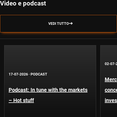
Video e podcast
VEDI TUTTO
02-07-
17-07-2026
·
PODCAST
Merca
Podcast: In tune with the markets
conce
– Hot stuff
inves