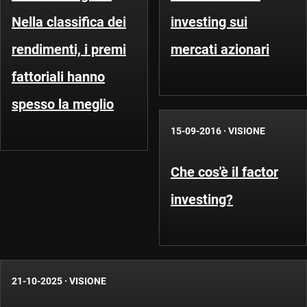
Nella classifica dei
investing sui
rendimenti, i premi
mercati azionari
fattoriali hanno
spesso la meglio
15-09-2016
·
VISIONE
Che cos'è il factor
investing?
21-10-2025
·
VISIONE