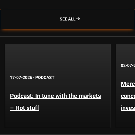
SEE ALL
02-07-
17-07-2026
·
PODCAST
Merca
Podcast: In tune with the markets
conce
– Hot stuff
inves