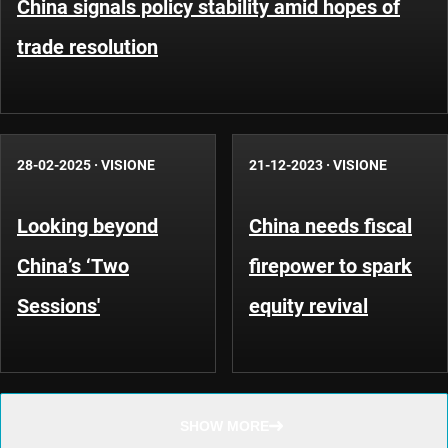
China signals policy stability amid hopes of
trade resolution
28-02-2025
·
VISIONE
21-12-2023
·
VISIONE
Looking beyond
China needs fiscal
China’s ‘Two
firepower to spark
Sessions'
equity revival
SHOW MORE