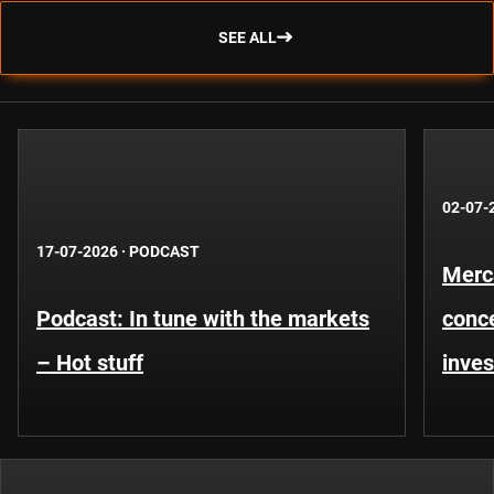
SEE ALL
02-07-
17-07-2026
·
PODCAST
Merca
Podcast: In tune with the markets
conce
– Hot stuff
inves