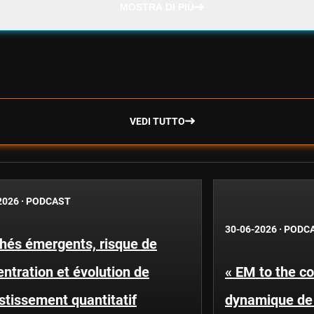
MOSTRA DI PIÙ
VEDI TUTTO
2026
·
PODCAST
30-06-2026
·
PODC
hés émergents, risque de
ntration et évolution de
« EM to the co
estissement quantitatif
dynamique de 