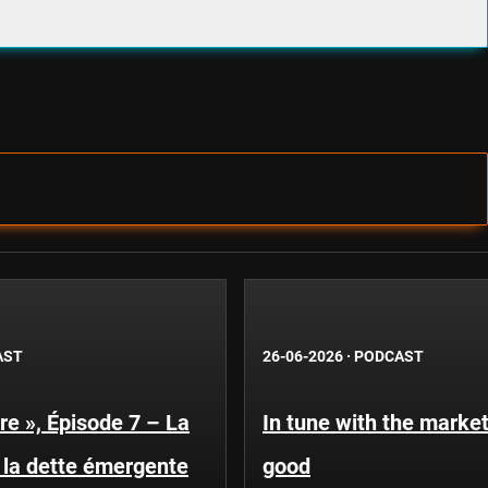
AST
26-06-2026
·
PODCAST
re », Épisode 7 – La
In tune with the market
la dette émergente
good