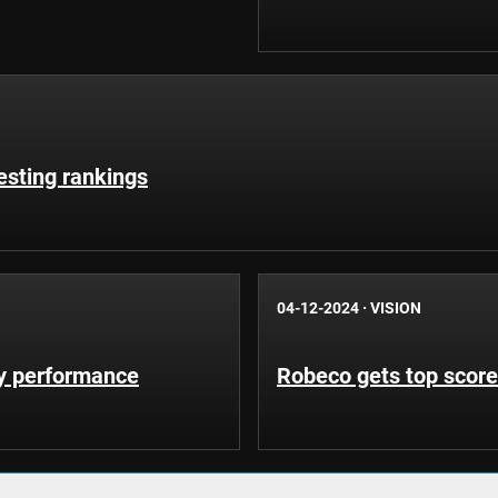
esting rankings
04-12-2024
·
VISION
ty performance
Robeco gets top scor