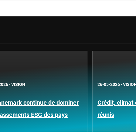
2026
·
VISION
26-05-2026
·
VISIO
anemark continue de dominer
Crédit, climat
classements ESG des pays
réunis