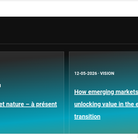
12-05-2026
·
VISION
N
How emerging markets
 et nature – à présent
unlocking value in the 
transition