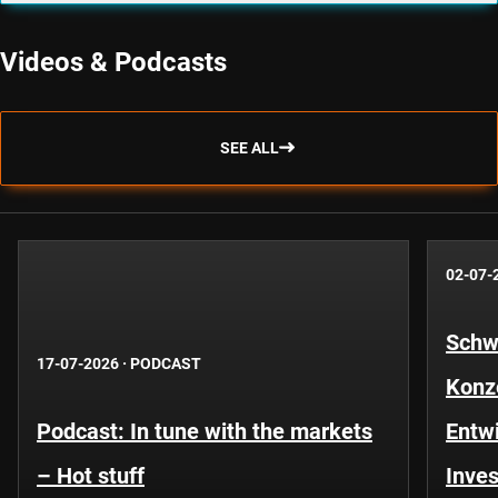
Videos & Podcasts
SEE ALL
02-07-
Schwe
17-07-2026
·
PODCAST
Konze
Podcast: In tune with the markets
Entwi
– Hot stuff
Inves