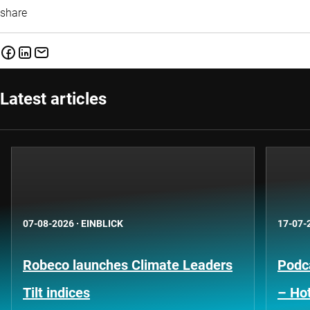
share
Latest articles
07-08-2026
·
EINBLICK
17-07-
Robeco launches Climate Leaders
Podca
Tilt indices
– Hot