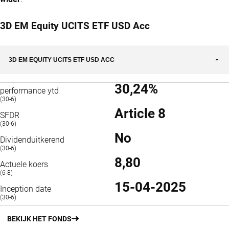
3D EM Equity UCITS ETF USD Acc
3D EM EQUITY UCITS ETF USD ACC
30,24%
performance ytd
(30-6)
Article 8
SFDR
(30-6)
No
Dividenduitkerend
(30-6)
8,80
Actuele koers
(6-8)
15-04-2025
Inception date
(30-6)
BEKIJK HET FONDS