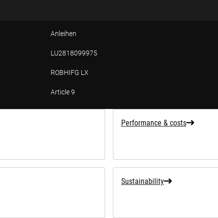
Anleihen
LU2818099975
ROBHIFG LX
Article 9
tion
Performance & costs
Sustainability