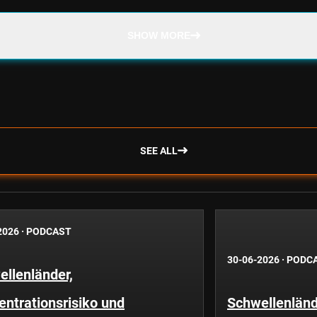
SHOW MORE
SEE ALL
2026
·
PODCAST
30-06-2026
·
PODC
llenländer,
ntrationsrisiko und
Schwellenländ