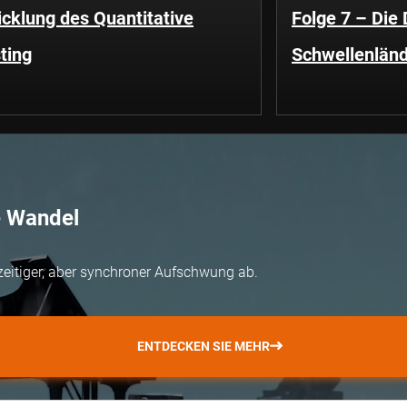
cklung des Quantitative
Folge 7 – Die
ting
Schwellenländ
e Wandel
zeitiger, aber synchroner Aufschwung ab.
ENTDECKEN SIE MEHR