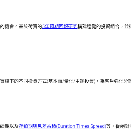
的機會。基於荷寶的
5年預期回報研究
構建穩健的投資組合，並
寶旗下的不同投資方式(基本面/量化/主題投資)，為客戶強化分
續期以及
存續期與息差乘積(Duration Times Spread)
等，從絕對