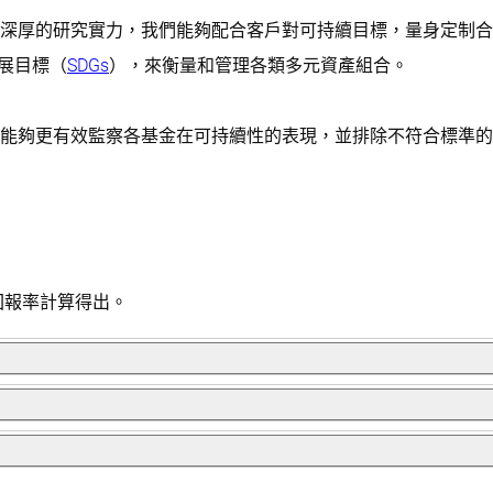
深厚的研究實力，我們能夠配合客戶對可持續目標，量身定制合
展目標（
SDGs
），來衡量和管理各類多元資產組合。
能夠更有效監察各基金在可持續性的表現，並排除不符合標準的
回報率計算得出。
以獲取穩定的5%收益，並且主要藉著股票投資以獲取資本增值
獲取類似股票投資的回報，其目標平均年回報率為7%或以上，而