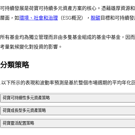
可持續發展是荷寶可持續多元資產方案的核心。憑藉雄厚資源和
層面，如
環境、社會和治理
（ESG概況），
脫碳
目標和可持續發
所有基金均為獨立管理而非由多隻基金組成的基金中基金，因而
考量氣候變化對投資的影響。
分類策略
.以下所示的表現和波動率預測是基於整個市場週期的平均年化
荷寶可持續性多元資產策略
荷寶成長型多元資產策略
此平衡型投資策略是在防範下行風險的主旨下，主動投資於債券
荷寶靈活配置策略
此投資策略的風險水平較高，目標是在低於股票投資的風險下，