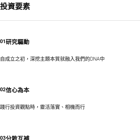
此策略旨在獲取比現金市場利率多4%的年回報率，而與以上三
投資要素
研究驅動
自成立之初，深挖主題本質就融入我們的DNA中
信心為本
踐行投資觀點時，靈活落實、相機而行
分散互補