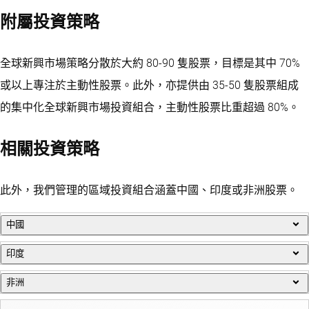
附屬投資策略
全球新興市場策略分散於大約 80-90 隻股票，目標是其中 70%
或以上專注於主動性股票。此外，亦提供由 35-50 隻股票組成
的集中化全球新興市場投資組合，主動性股票比重超過 80%。
相關投資策略
此外，我們管理的區域投資組合涵蓋中國、印度或非洲股票。
中國
印度
中國 H 股和 A 股高信心投資組合，包含由上而下的主題性重
疊、由下而上的股票選擇及結構化 ESG 整合。
非洲
有機會以著重發掘增長導向、管理優良和估值合理的企業。