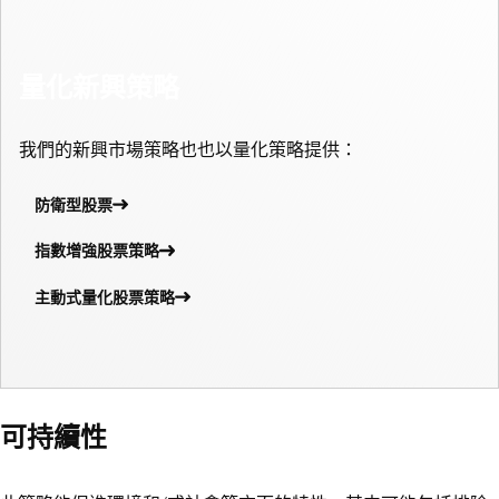
主動性管理投資非洲股票的策略，特別是在南非、埃及、摩洛
我們相信，透過融合宏觀經濟分析和嚴謹的企業分析，並藉著
哥和尼日利亞等國家。在最有前途的國家中選擇包含獲利前景
偏重中國市場的傾向，將可帶來更多獲取額外投資回報的機
最佳的公司。
量化新興策略
會。此策略融合兩大業績驅動因素，以把握中國股市的機遇：1)
由上而下的主題式宏觀經濟分析，以及 2) 由下而上並以獨特方
我們的新興市場策略也也以量化策略提供：
式融合基礎及量化研究的股票選擇方案。
防衛型股票
中國股票
指數增強股票策略
主動式量化股票策略
可持續性