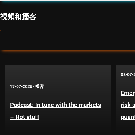
視頻和播客
02-07-
17-07-2026
·
播客
Emer
Podcast: In tune with the markets
risk 
– Hot stuff
quant