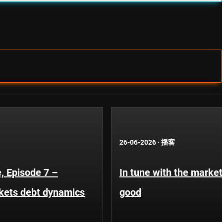
26-06-2026
·
播客
, Episode 7 –
In tune with the market
kets debt dynamics
good