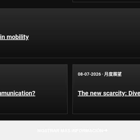
in mobility
08-07-2026
·
月度展望
ommunication?
The new scarcity: Dive
MOSTRAR MÁS INFORMACIÓN