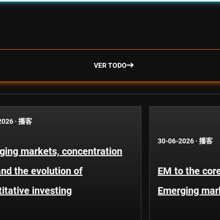
VER TODO
2026
·
播客
30-06-2026
·
播客
ging markets, concentration
and the evolution of
EM to the core
itative investing
Emerging mar