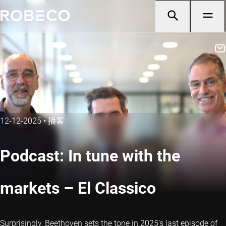
12-12-2025
•
播客
Podcast: In tune with the
markets – El Classico
Surprisingly, Beethoven sets the tone in 2025’s last episode of