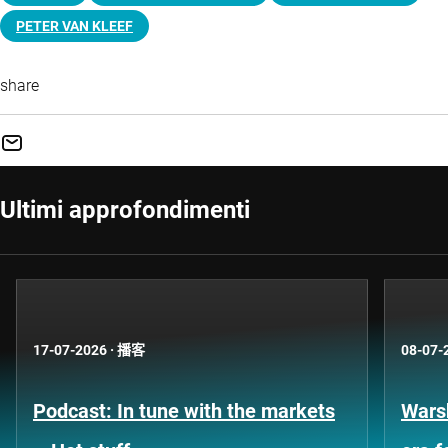
PETER VAN KLEEF
share
Ultimi approfondimenti
17-07-2026
·
播客
08-07-
Podcast: In tune with the markets
Warsh