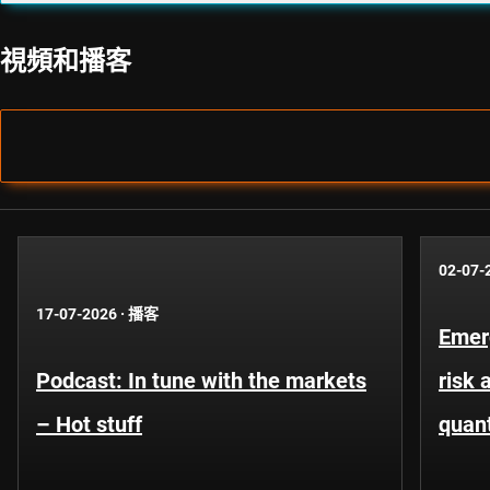
視頻和播客
02-07-
17-07-2026
·
播客
Emer
Podcast: In tune with the markets
risk 
– Hot stuff
quant