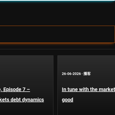
26-06-2026
·
播客
, Episode 7 –
In tune with the market
kets debt dynamics
good