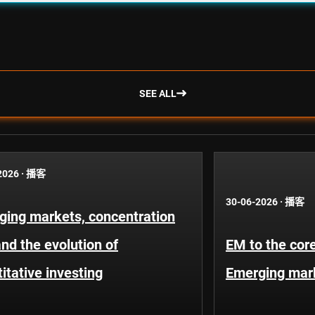
SEE ALL
2026
·
播客
30-06-2026
·
播客
ging markets, concentration
and the evolution of
EM to the core
itative investing
Emerging mar