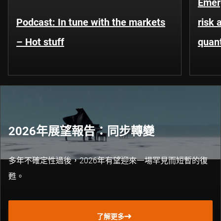
Emer
Podcast: In tune with the markets
risk 
– Hot stuff
quant
2026年展望報告：同步轉變
多年不確定性過後，2026年有望迎來一場罕見而短暫的復
甦。
了解更多