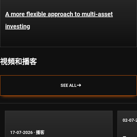
A more flexible approach to multi-asset
investing
視頻和播客
SEE ALL
02-07-
17-07-2026
·
播客