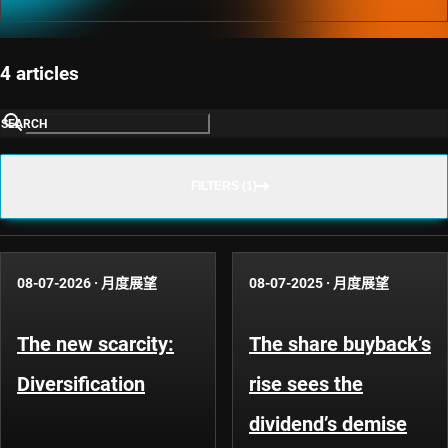
4 articles
SEARCH
FILTERS (1)
08-07-2026
·
月度展望
08-07-2025
·
月度展望
The new scarcity:
The share buyback’s
Diversification
rise sees the
dividend’s demise