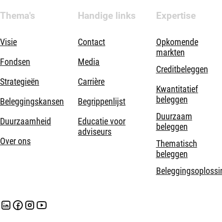
Thema's
Handige links
Expertise
Visie
Contact
Opkomende
markten
Fondsen
Media
Creditbeleggen
Strategieën
Carrière
Kwantitatief
beleggen
Beleggingskansen
Begrippenlijst
Duurzaam
Duurzaamheid
Educatie voor
beleggen
adviseurs
Over ons
Thematisch
beleggen
Beleggingsoplossi