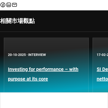
相關市場觀點
20-10-2025
·
INTERVIEW
17-02-
Investing for performance – with
SI De
purpose at its core
netto