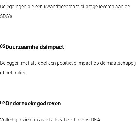
14,64%
voor kortlopende obligaties die het SDG Framework toepast op
performance ytd
Beleggingen die een kwantificeerbare bijdrage leveren aan de
(30-6)
de markten voor obligaties met een korte looptijd.
17,96%
Global SDG Equities F EUR
SDG's
Performance 3y
(30-6)
Credit Income FH EUR
Article 8
8,99%
SFDR
performance ytd
(30-6)
(30-6)
No
11,72%
Duurzaamheidsimpact
股息分派
Performance 3y
CREDIT INCOME FH EUR
(30-6)
(30-6)
159,28
當前價格
3 / 5
晨星評級
0,51%
Beleggen met als doel een positieve impact op de maatschappij
performance ytd
(5-8)
(30-6)
(30-6)
of het milieu
Article 9
SFDR
5,75%
VIEW THE FUND
Performance 3y
(30-6)
(30-6)
No
過去的表現並不能保證將來的業續。投資價值可能會波動。
一
股息分派
3 / 5
晨星評級
(30-6)
年或以上的回報為年度化回報。
基金表現數據已扣除費用，並
(30-6)
Onderzoeksgedreven
Article 8
以交易價格為基準。
SFDR
VIEW THE FUND
(30-6)
過去的表現並不能保證將來的業續。投資價值可能會波動。
一
Volledig inzicht in assetallocatie zit in ons DNA
No
股息分派
年或以上的回報為年度化回報。
基金表現數據已扣除費用，並
(30-6)