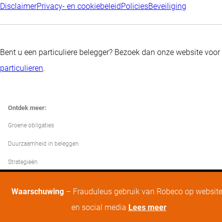
Disclaimer
Privacy- en cookiebeleid
Policies
Beveiliging
Bent u een particuliere belegger? Bezoek dan onze website voor
particulieren
.
Ontdek meer:
Groene obligaties
Duurzaamheid in beleggen
Strategieën
Waarschuwing
– Frauduleus gebruik van Robeco op websit
en social media
Lees meer