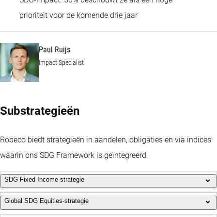
Paul Ruijs
prioriteit voor de komende drie jaar
Paul Ruijs
Impact Specialist
Substrategieën
Robeco biedt strategieën in aandelen, obligaties en via indices
waarin ons SDG Framework is geïntegreerd.
SDG Fixed Income-strategie
Global SDG Equities-strategie
Dankzij ons eigen SDG-raamwerk stellen we creditportefeuilles