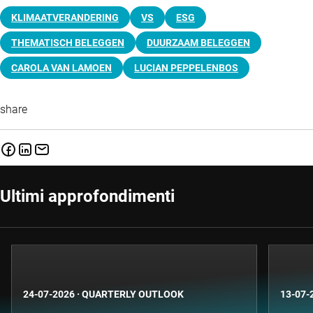
KLIMAATVERANDERING
VS
ESG
THEMATISCH BELEGGEN
DUURZAAM BELEGGEN
CAROLA VAN LAMOEN
LUCIAN PEPPELENBOS
share
Ultimi approfondimenti
24-07-2026
·
QUARTERLY OUTLOOK
13-07-