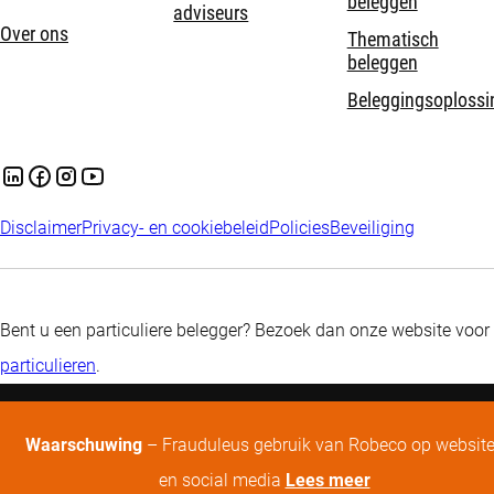
beleggen
adviseurs
Over ons
Thematisch
beleggen
Beleggingsoplossi
Disclaimer
Privacy- en cookiebeleid
Policies
Beveiliging
Bent u een particuliere belegger? Bezoek dan onze website voor
particulieren
.
Waarschuwing
– Frauduleus gebruik van Robeco op websit
en social media
Lees meer