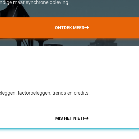
ondige maar synchrone opleving.
ONTDEK MEER
eggen, factorbeleggen, trends en credits.
MIS HET NIET!