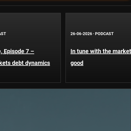
AST
26-06-2026
·
PODCAST
, Episode 7 –
In tune with the market
kets debt dynamics
good