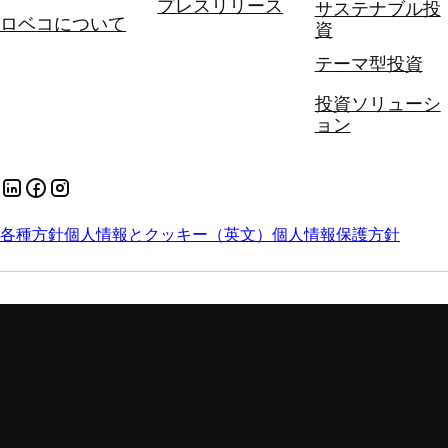
プレスリリース
サステナブル投
ロベコについて
資
テーマ型投資
投資ソリューシ
ョン
各種方針
個人情報とクッキー（英文）
個人情報保護方針
手数料とリスク
勧誘方針
スチュワードシップ・コードへの対応方針
証券取引等監視委員会 (情報受付)
苦情処理措置について