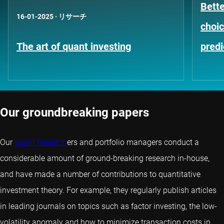
Bett
16-01-2025
·
リサーチ
choic
The art of quant investing
predi
Our groundbreaking papers
Our
quant research
ers and portfolio managers conduct a
considerable amount of ground-breaking research in-house,
and have made a number of contributions to quantitative
investment theory. For example, they regularly publish articles
in leading journals on topics such as factor investing, the low-
volatility anomaly and how to minimize transaction costs in